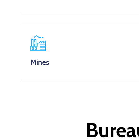
Mines
Burea