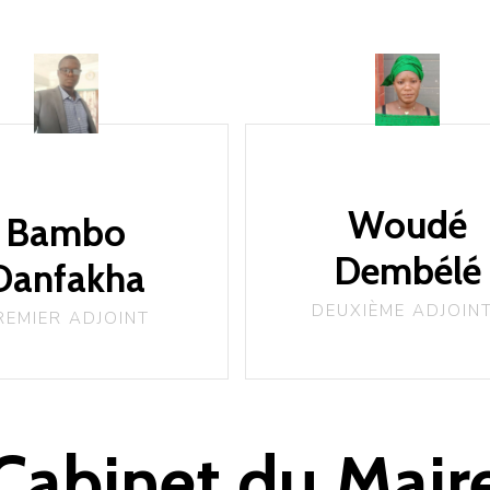
Woudé
Bambo
Dembélé
Danfakha
DEUXIÈME ADJOIN
REMIER ADJOINT
Cabinet du Mair