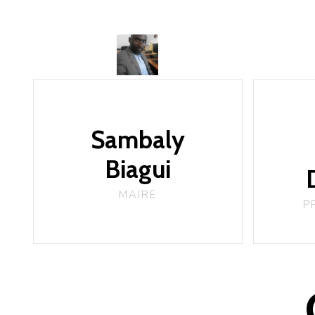
Sambaly
Biagui
MAIRE
P