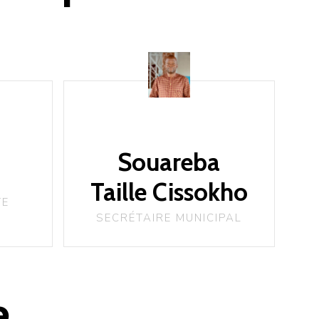
Souareba
Taille Cissokho
TE
SECRÉTAIRE MUNICIPAL
e